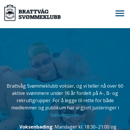
Brattvåg
Brattvåg Svømmeklubb vokser, og vi teller nå over 60
aktive svømmere under 16 år fordelt på A-, B- og
rekruttgrupper. For å legge til rette for både
Svømmeklubb
medlemmer og publikum har vi gjort justeringer i
bassengplan.
Brattvåg Svømmeklubb var starta i 1969, og er
Voksenbading
: Mandager kl. 18:30–21:00 og